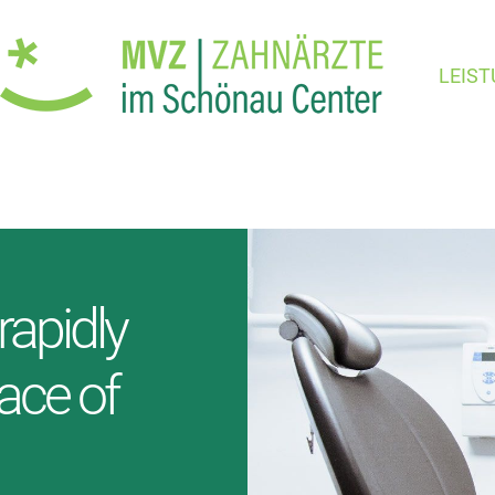
LEIS
rapidly
ace of