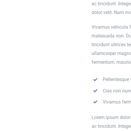
ac tincidunt. Integ
dolor velit. Nam mol
Vivamus vehicula fe
malesuada non. Dui
tincidunt ultrices 
ullamcorper magna,
fermentum, mauris 
Pellentesque 
Cras non nunc
Vivamus ferm
Lorem ipsum dolor si
ac tincidunt. Integ