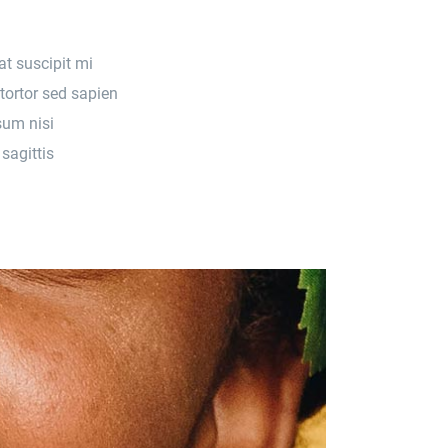
at suscipit mi
tortor sed sapien
sum nisi
sagittis