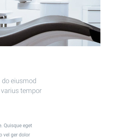
ed do eiusmod
s varius tempor
e. Quisque eget
 vel ger dolor