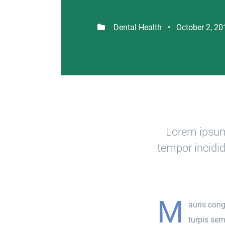
Dental Health • October 2, 20
Lorem ipsum 
tempor incidid
M
auris cong
turpis sem