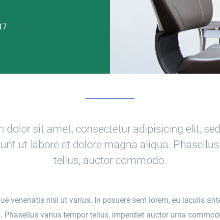
17
dolor sit amet, consectetur adipisicing elit, s
unt ut labore et dolore magna aliqua. Phasellu
tellus, auctor commodo.
ue venenatis nisl ut varius. In posuere sem lorem, eu iaculis ant
. Phasellus varius tempor tellus, imperdiet auctor urna commodo