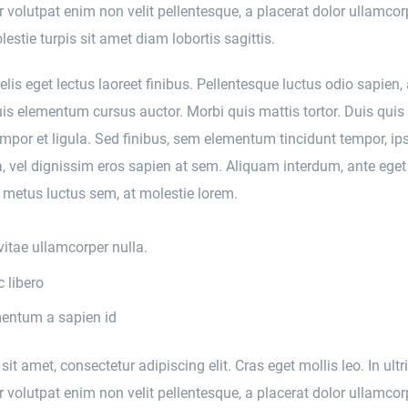
er volutpat enim non velit pellentesque, a placerat dolor ullamcor
estie turpis sit amet diam lobortis sagittis.
lis eget lectus laoreet finibus. Pellentesque luctus odio sapien, 
s elementum cursus auctor. Morbi quis mattis tortor. Duis quis 
tempor et ligula. Sed finibus, sem elementum tincidunt tempor, ip
 vel dignissim eros sapien at sem. Aliquam interdum, ante eget 
metus luctus sem, at molestie lorem.
vitae ullamcorper nulla.
 libero
entum a sapien id
t amet, consectetur adipiscing elit. Cras eget mollis leo. In ultr
er volutpat enim non velit pellentesque, a placerat dolor ullamcor