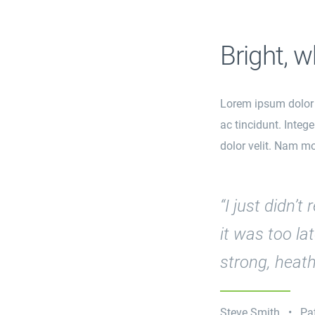
Bright, w
Lorem ipsum dolor si
ac tincidunt. Integ
dolor velit. Nam mol
“I just didn’
it was too l
strong, heat
Steve Smith • Pat