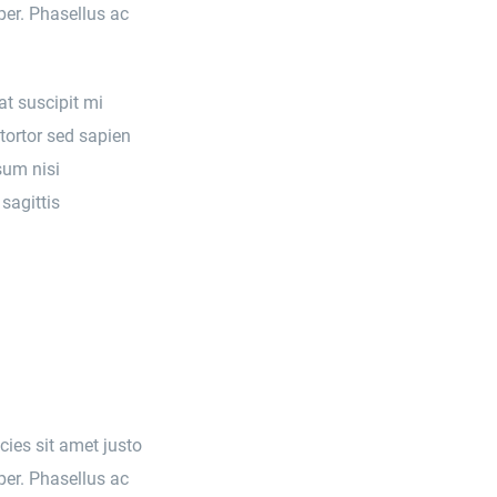
per. Phasellus ac
at suscipit mi
tortor sed sapien
sum nisi
sagittis
icies sit amet justo
per. Phasellus ac