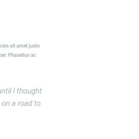
icies sit amet justo
per. Phasellus ac
ntil I thought
 on a road to