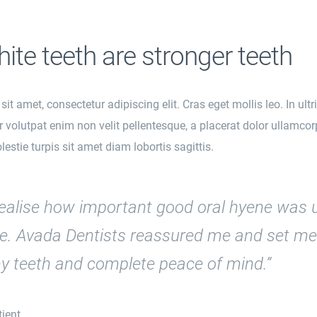
hite teeth are stronger teeth
t amet, consectetur adipiscing elit. Cras eget mollis leo. In ultr
er volutpat enim non velit pellentesque, a placerat dolor ullamcor
estie turpis sit amet diam lobortis sagittis.
t realise how important good oral hyene was u
ate. Avada Dentists reassured me and set me
hy teeth and complete peace of mind.”
ient