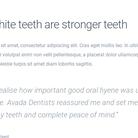
hite teeth are stronger teeth
t amet, consectetur adipiscing elit. Cras eget mollis leo. In ultr
er volutpat enim non velit pellentesque, a placerat dolor ullamcor
estie turpis sit amet diam lobortis sagittis.
t realise how important good oral hyene was u
ate. Avada Dentists reassured me and set me
hy teeth and complete peace of mind.”
ient