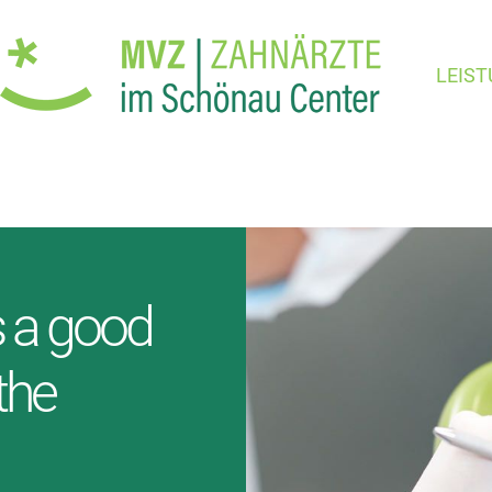
LEIS
s a good
 the