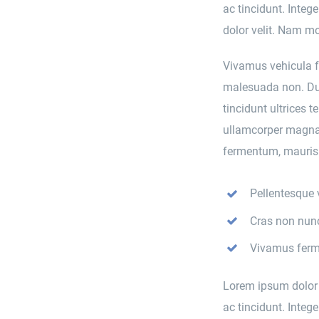
ac tincidunt. Integ
dolor velit. Nam mol
Vivamus vehicula fe
malesuada non. Dui
tincidunt ultrices 
ullamcorper magna,
fermentum, mauris 
Pellentesque 
Cras non nunc
Vivamus ferm
Lorem ipsum dolor si
ac tincidunt. Integ