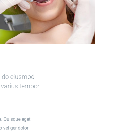
ed do eiusmod
s varius tempor
e. Quisque eget
 vel ger dolor