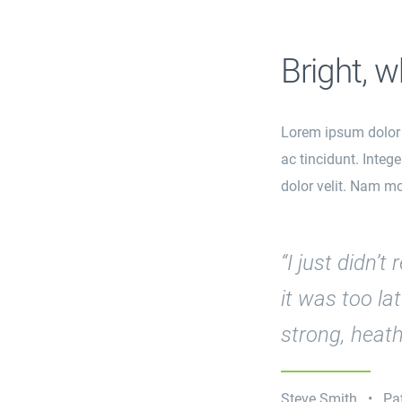
Bright, w
Lorem ipsum dolor si
ac tincidunt. Integ
dolor velit. Nam mol
“I just didn’
it was too l
strong, heat
Steve Smith • Pat