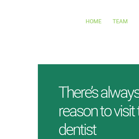
Zum
Inhalt
HOME
TEAM
springen
There’s alway
reason to visit
dentist