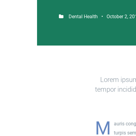
Dental Health • October 2, 20
Lorem ipsum 
tempor incidid
M
auris cong
turpis sem