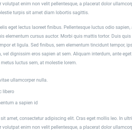
er volutpat enim non velit pellentesque, a placerat dolor ullamcor
estie turpis sit amet diam lobortis sagittis.
lis eget lectus laoreet finibus. Pellentesque luctus odio sapien, 
s elementum cursus auctor. Morbi quis mattis tortor. Duis quis 
tempor et ligula. Sed finibus, sem elementum tincidunt tempor, ip
 vel dignissim eros sapien at sem. Aliquam interdum, ante eget 
metus luctus sem, at molestie lorem.
vitae ullamcorper nulla.
 libero
entum a sapien id
t amet, consectetur adipiscing elit. Cras eget mollis leo. In ultr
er volutpat enim non velit pellentesque, a placerat dolor ullamcor