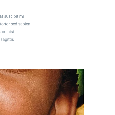
at suscipit mi
tortor sed sapien
sum nisi
sagittis