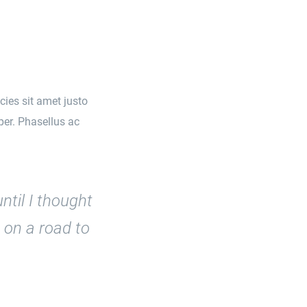
icies sit amet justo
per. Phasellus ac
ntil I thought
 on a road to