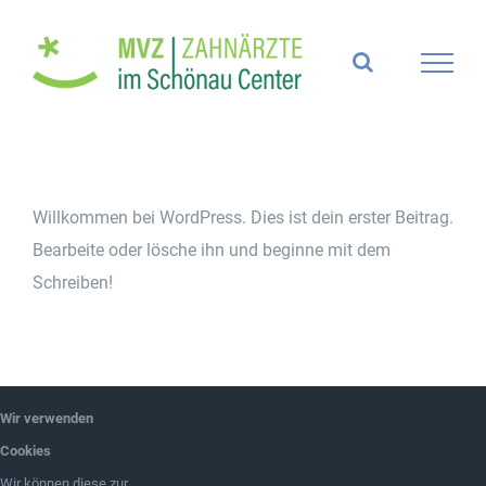
Zum
Inhalt
springen
Willkommen bei WordPress. Dies ist dein erster Beitrag.
Bearbeite oder lösche ihn und beginne mit dem
Schreiben!
Wir verwenden
© Copyright 2022 -
2026 | Zahnärzte im Schönau Center
Cookies
| All Rights Reserved | Powered by
Impact
Wir können diese zur