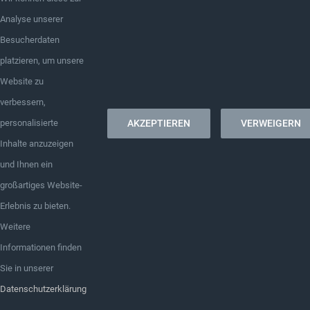
Analyse unserer
© Copyright 2022 -
2026 | Zahnärzte im Schönau Center
Besucherdaten
| All Rights Reserved | Powered by
Impact
platzieren, um unsere
Point
|
Impressum
|
Datenschutz
Website zu
verbessern,
AKZEPTIEREN
VERWEIGERN
personalisierte
Inhalte anzuzeigen
und Ihnen ein
großartiges Website-
Erlebnis zu bieten.
Weitere
Informationen finden
Sie in unserer
Datenschutzerklärung