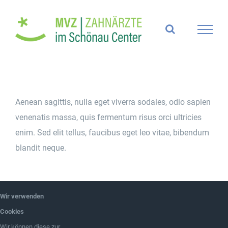
Zum
Inhalt
springen
Aenean sagittis, nulla eget viverra sodales, odio sapien
venenatis massa, quis fermentum risus orci ultricies
enim. Sed elit tellus, faucibus eget leo vitae, bibendum
blandit neque.
Wir verwenden
Cookies
Wir können diese zur